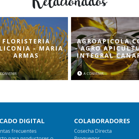
Relacionados
FLORISTERIA
AGROAPICOLA.
LICONIA - MARIA
- AGRO APICULT
ARMAS
INTEGRAL CANA
 CONVENIR
A CONVENIR
CADO DIGITAL
COLABORADORES
ntas frecuentes
Cosecha Directa
cto para productores o
Proquenor