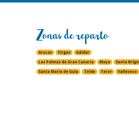
Zonas de reparto
Arucas
Firgas
Gáldar
Las Palmas de Gran Canaria
Moya
Santa Brígi
Santa María de Guía
Telde
Teror
Valleseco