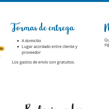
Formas de entrega
M
Qu
A domicilio
si
Lugar acordado entre cliente y
da
proveedor
Los gastos de envío son gratuitos.