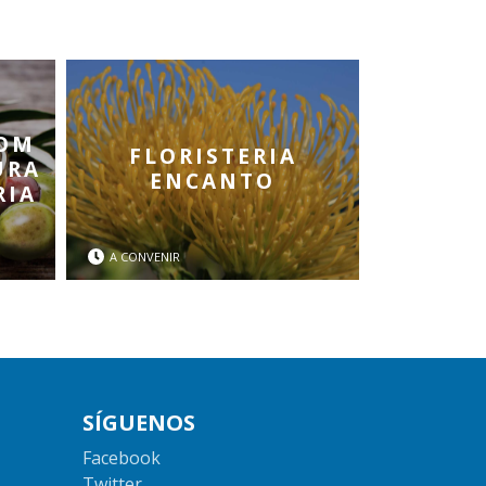
COM
FLORISTERIA
URA
ENCANTO
RIA
A CONVENIR
SÍGUENOS
Facebook
Twitter