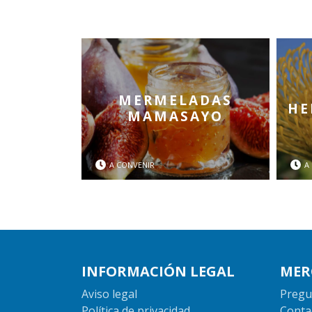
MERMELADAS
HE
MAMASAYO
A CONVENIR
A
INFORMACIÓN LEGAL
MER
Aviso legal
Pregu
Política de privacidad
Conta