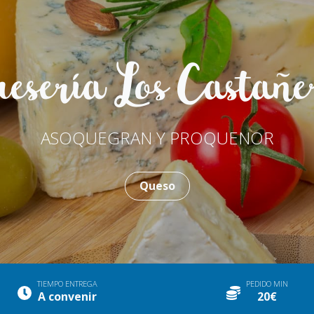
esería Los Castañe
ASOQUEGRAN Y PROQUENOR
Queso
TIEMPO ENTREGA
PEDIDO MIN
A convenir
20€