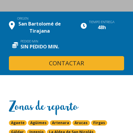
ORIGEN
TIEMPO ENTREGA
San Bartolomé de
48h
Tirajana
PEDIDO MIN
SIN PEDIDO MIN.
CONTACTAR
Zonas de reparto
Agaete
Agüimes
Artenara
Arucas
Firgas
Gáldar
Ingenio
La Aldea de San Nicolás