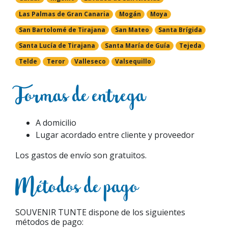
Las Palmas de Gran Canaria
Mogán
Moya
San Bartolomé de Tirajana
San Mateo
Santa Brígida
Santa Lucía de Tirajana
Santa María de Guía
Tejeda
Telde
Teror
Valleseco
Valsequillo
Formas de entrega
A domicilio
Lugar acordado entre cliente y proveedor
Los gastos de envío son gratuitos.
Métodos de pago
SOUVENIR TUNTE dispone de los siguientes
métodos de pago: